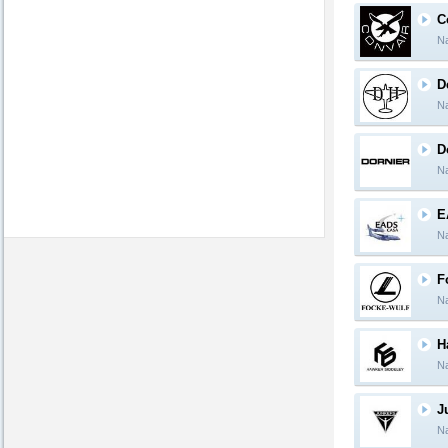
C
Na
D
Na
D
Na
E
Na
F
Na
H
Na
J
Na