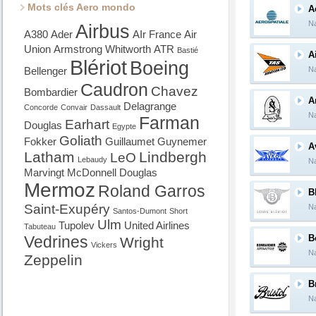
Mots clés Aero mondo
A
Na
Airbus
A380
Ader
AIr France
Air
Union
Armstrong Whitworth
ATR
Bastié
A
Blériot
Boeing
Bellenger
Na
Caudron
Chavez
Bombardier
A
Delagrange
Concorde
Convair
Dassault
Na
Farman
Earhart
Douglas
Egypte
Goliath
Fokker
Guillaumet
Guynemer
A
Latham
Lindbergh
LeO
Lebaudy
Na
Marvingt
McDonnell Douglas
Mermoz
Roland Garros
B
Saint-Exupéry
Na
Santos-Dumont
Short
Ulm
Tupolev
United Airlines
Tabuteau
Vedrines
B
Wright
Vickers
Na
Zeppelin
B
Na