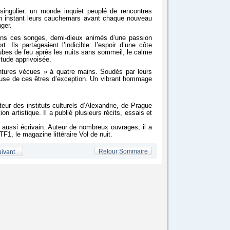
 singulier: un monde inquiet peuplé de rencontres
 un instant leurs cauchemars avant chaque nouveau
ger.
dans ces songes, demi-dieux animés d’une passion
t. Ils partageaient l’indicible: l’espoir d’une côte
aubes de feu après les nuits sans sommeil, le calme
litude apprivoisée.
entures vécues » à quatre mains. Soudés par leurs
tueuse de ces êtres d’exception. Un vibrant hommage
teur des instituts culturels d’Alexandrie, de Prague
on artistique. Il a publié plusieurs récits, essais et
t aussi écrivain. Auteur de nombreux ouvrages, il a
TF1, le magazine littéraire Vol de nuit.
Retour Sommaire
ivant