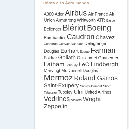
Mots clés Aero mondo
Airbus
A380
Ader
AIr France
Air
Union
Armstrong Whitworth
ATR
Bastié
Blériot
Boeing
Bellenger
Caudron
Chavez
Bombardier
Delagrange
Concorde
Convair
Dassault
Farman
Earhart
Douglas
Egypte
Goliath
Fokker
Guillaumet
Guynemer
Latham
Lindbergh
LeO
Lebaudy
Marvingt
McDonnell Douglas
Mermoz
Roland Garros
Saint-Exupéry
Santos-Dumont
Short
Ulm
Tupolev
United Airlines
Tabuteau
Vedrines
Wright
Vickers
Zeppelin