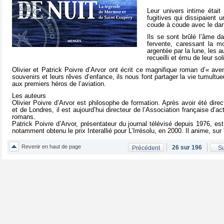
Leur univers intime était
fugitives qui dissipaient
coude à coude avec le dan
Ils se sont brûlé l’âme 
fervente, caressant la mor
argentée par la lune, les 
recueilli et ému de leur so
Olivier et Patrick Poivre d’Arvor ont écrit ce magnifique roman d’« av
souvenirs et leurs rêves d’enfance, ils nous font partager la vie tumul
aux premiers héros de l’aviation.
Les auteurs
Olivier Poivre d’Arvor est philosophe de formation. Après avoir été direc
et de Londres, il est aujourd’hui directeur de l’Association française d’acti
romans.
Patrick Poivre d’Arvor, présentateur du journal télévisé depuis 1976, es
notamment obtenu le prix Interallié pour L’Irrésolu, en 2000. Il anime, sur 
Revenir en haut de page
26 sur 196
Précédent
Su