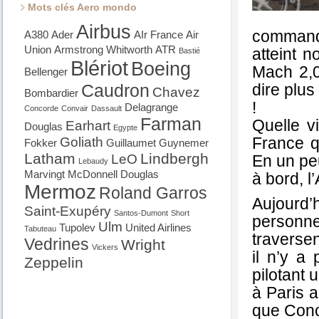
Mots clés Aero mondo
Airbus
command
A380
Ader
AIr France
Air
Union
Armstrong Whitworth
ATR
atteint 
Bastié
Blériot
Boeing
Mach 2,0
Bellenger
Caudron
dire plus
Chavez
Bombardier
!
Delagrange
Concorde
Convair
Dassault
Farman
Quelle v
Earhart
Douglas
Egypte
France q
Goliath
Fokker
Guillaumet
Guynemer
Latham
Lindbergh
LeO
En un peu
Lebaudy
Marvingt
McDonnell Douglas
à bord, l
Mermoz
Roland Garros
Aujourd’
Saint-Exupéry
Santos-Dumont
Short
personne
Ulm
Tupolev
United Airlines
Tabuteau
traversen
Vedrines
Wright
Vickers
il n’y a
Zeppelin
pilotant 
à Paris a
que Conc