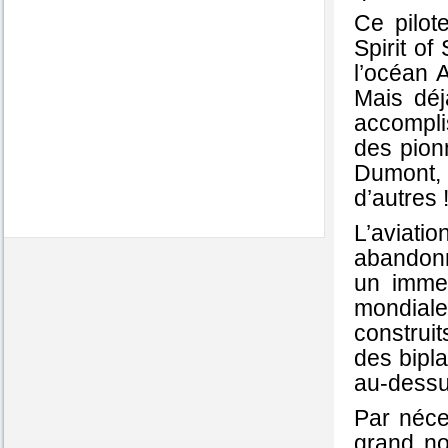
Ce pilot
Spirit of
l’océan A
Mais déj
accompli
des pionn
Dumont, M
d’autres 
L’aviati
abandonn
un immen
mondiale
construi
des bipla
au-dessus
Par néces
grand no