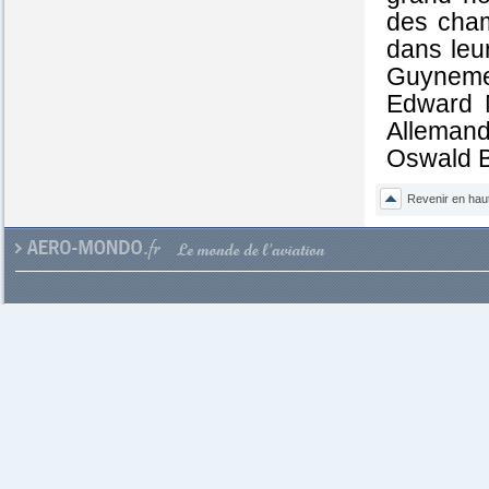
des cham
dans leu
Guyneme
Edward M
Allemand
Oswald B
Revenir en hau