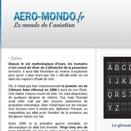
Édito
Depuis le vol mythologique d'Icare, les humains
n'ont cessé de rêver de s'affranchir de la pesanteur
terrestre. Il aura fallu l'invention du moteur à explosion
pour qu'un « plus lourd que l'air » décolle enfin du sol
dans les vapeurs d'huile de ricin.
Oh, il n'était pas bien impressionnant
le premier vol de
Clément Ader effectué en 1890
à bord de son l'Eole.
Une vilaine chauve-souris de bois. Un saut disgracieux
de quelques dizaines de mètres. Oui, mais l'humain
avait enfin volé par des moyens autonomes de
propulsion mécanique. Ader s'était basé sur les travaux
d'un inconnu mort à trente ans. Alphonse Pénaud, un
maquettiste qui allait avoir l'intuition de la portance qui
fait glisser l'avion sur l'air.
Entre 1890 et la première guerre mondiale, en
Le glossai
aéronautique on allait tout inventer.
Vingt-cinq ans de