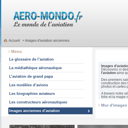
Accueil
> Images d'aviation anciennes
Menu
Le glossaire de l’aviation
Images d'aviatio
La médiathèque aéronautique
Découvrez ci-des
l'aviation
ainsi q
L’aviation de grand papa
Des premiers salo
construction des 
Les modèles d’avions
photos et cartes 
Les biographies aviateurs
A travers notre s
folie et la magie 
Les constructeurs aéronautiques
Mur d'images 
Images anciennes d’aviation