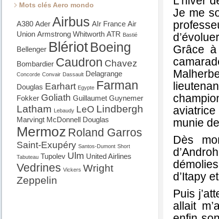
L’hiver 
Mots clés Aero mondo
Je me so
Airbus
professeu
A380
Ader
AIr France
Air
Union
Armstrong Whitworth
ATR
d’évoluer
Bastié
Blériot
Boeing
Grâce à 
Bellenger
Caudron
camarade
Chavez
Bombardier
Malherbe
Delagrange
Concorde
Convair
Dassault
Farman
lieutena
Earhart
Douglas
Egypte
champion
Goliath
Fokker
Guillaumet
Guynemer
Latham
Lindbergh
LeO
aviatric
Lebaudy
Marvingt
McDonnell Douglas
munie de
Mermoz
Roland Garros
Dès mon
Saint-Exupéry
Santos-Dumont
Short
d’Androhi
Ulm
Tupolev
United Airlines
Tabuteau
démolies,
Vedrines
Wright
Vickers
d’Itapy e
Zeppelin
Puis j’at
allait m
enfin son