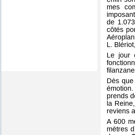
mes comp
imposante
de 1.073
côtés po
Aéroplan
L. Blério
Le jour 
fonction
filanzane
Dès que 
émotion.
prends de
la Reine
reviens at
A 600 mè
mètres d’