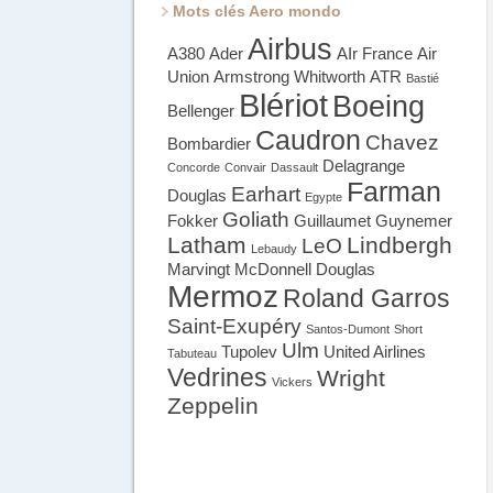
Mots clés Aero mondo
Airbus
A380
Ader
AIr France
Air
Union
Armstrong Whitworth
ATR
Bastié
Blériot
Boeing
Bellenger
Caudron
Chavez
Bombardier
Delagrange
Concorde
Convair
Dassault
Farman
Earhart
Douglas
Egypte
Goliath
Fokker
Guillaumet
Guynemer
Latham
Lindbergh
LeO
Lebaudy
Marvingt
McDonnell Douglas
Mermoz
Roland Garros
Saint-Exupéry
Santos-Dumont
Short
Ulm
Tupolev
United Airlines
Tabuteau
Vedrines
Wright
Vickers
Zeppelin