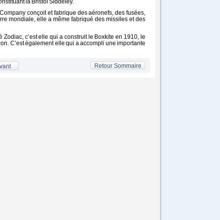
nstituant la Bristol Siddeley.
ne Company conçoit et fabrique des aéronefs, des fusées,
rre mondiale, elle a même fabriqué des missiles et des
odiac, c’est elle qui a construit le Boxkite en 1910, le
azon. C’est également elle qui a accompli une importante
Retour Sommaire
vant