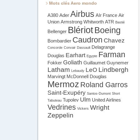
Mots clés Aero mondo
Airbus
A380
Ader
AIr France
Air
Union
Armstrong Whitworth
ATR
Bastié
Blériot
Boeing
Bellenger
Caudron
Chavez
Bombardier
Delagrange
Concorde
Convair
Dassault
Farman
Earhart
Douglas
Egypte
Goliath
Fokker
Guillaumet
Guynemer
Latham
Lindbergh
LeO
Lebaudy
Marvingt
McDonnell Douglas
Mermoz
Roland Garros
Saint-Exupéry
Santos-Dumont
Short
Ulm
Tupolev
United Airlines
Tabuteau
Vedrines
Wright
Vickers
Zeppelin