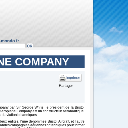
-mondo.fr
NE COMPANY
Imprimer
Partager
any par Sir George White, le président de la Bristol
l Aeroplane Company est un constructeur aéronautique.
s d’aviation britanniques.
eux entités, l’une dénommée Bristol Aircraft, et l’autre
 grandes compagnies aériennes britanniques pour former