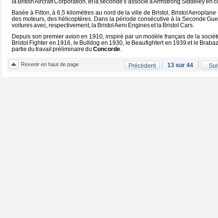
la British Aircraft Corporation, et la seconde s’associe à Armstrong Siddeley en co
Basée à Filton, à 6,5 kilomètres au nord de la ville de Bristol, Bristol Aeropla
des moteurs, des hélicoptères. Dans la période consécutive à la Seconde Gue
voitures avec, respectivement, la Bristol Aero Engines et la Bristol Cars.
Depuis son premier avion en 1910, inspiré par un modèle français de la société Z
Bristol Fighter en 1916, le Bulldog en 1930, le Beaufightert en 1939 et le Brab
partie du travail préliminaire du
Concorde
.
Revenir en haut de page
13 sur 44
Précédent
Sui