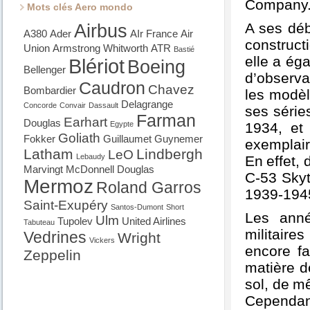
Company
Mots clés Aero mondo
A ses déb
Airbus
A380
Ader
AIr France
Air
construct
Union
Armstrong Whitworth
ATR
Bastié
elle a ég
Blériot
Boeing
Bellenger
d’observa
Caudron
Chavez
Bombardier
les modèl
Delagrange
Concorde
Convair
Dassault
ses série
Farman
Earhart
Douglas
Egypte
1934, et
Goliath
Fokker
Guillaumet
Guynemer
exemplair
Latham
Lindbergh
LeO
Lebaudy
En effet, 
Marvingt
McDonnell Douglas
C-53 Skyt
Mermoz
Roland Garros
1939-194
Saint-Exupéry
Santos-Dumont
Short
Les anné
Ulm
Tupolev
United Airlines
Tabuteau
militaire
Vedrines
Wright
Vickers
encore fa
Zeppelin
matière de
sol, de m
Cependant