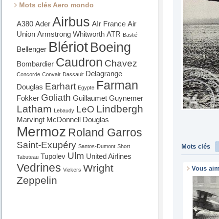
Mots clés Aero mondo
Airbus
A380
Ader
AIr France
Air
Union
Armstrong Whitworth
ATR
Bastié
Blériot
Boeing
Bellenger
Caudron
Chavez
Bombardier
Delagrange
Concorde
Convair
Dassault
Farman
Earhart
Douglas
Egypte
Goliath
Fokker
Guillaumet
Guynemer
Latham
Lindbergh
LeO
Lebaudy
Marvingt
McDonnell Douglas
Mermoz
Roland Garros
Saint-Exupéry
Mots clés
Santos-Dumont
Short
Ulm
Tupolev
United Airlines
Tabuteau
Vedrines
Wright
Vous ai
Vickers
Zeppelin