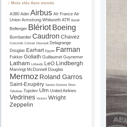
Mots clés Aero mondo
Airbus
A380
Ader
AIr France
Air
Union
Armstrong Whitworth
ATR
Bastié
Blériot
Boeing
Bellenger
Caudron
Chavez
Bombardier
Delagrange
Concorde
Convair
Dassault
Farman
Earhart
Douglas
Egypte
Goliath
Fokker
Guillaumet
Guynemer
Latham
Lindbergh
LeO
Lebaudy
Marvingt
McDonnell Douglas
Mermoz
Roland Garros
Saint-Exupéry
Santos-Dumont
Short
Ulm
Tupolev
United Airlines
Tabuteau
Vedrines
Wright
Vickers
Zeppelin