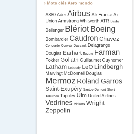
Mots clés Aero mondo
Airbus
A380
Ader
AIr France
Air
Union
Armstrong Whitworth
ATR
Bastié
Blériot
Boeing
Bellenger
Caudron
Chavez
Bombardier
Delagrange
Concorde
Convair
Dassault
Farman
Earhart
Douglas
Egypte
Goliath
Fokker
Guillaumet
Guynemer
Latham
Lindbergh
LeO
Lebaudy
Marvingt
McDonnell Douglas
Mermoz
Roland Garros
Saint-Exupéry
Santos-Dumont
Short
Ulm
Tupolev
United Airlines
Tabuteau
Vedrines
Wright
Vickers
Zeppelin