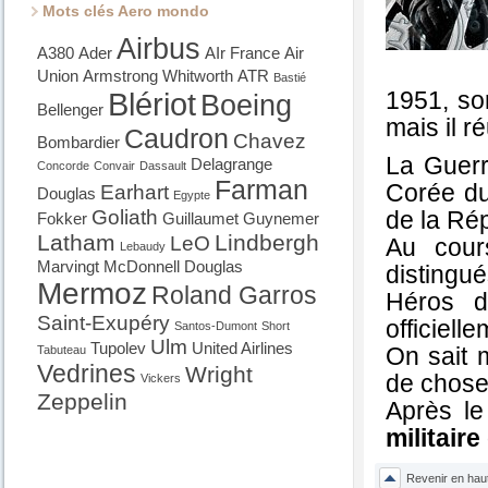
Mots clés Aero mondo
Airbus
A380
Ader
AIr France
Air
Union
Armstrong Whitworth
ATR
Bastié
Blériot
1951, so
Boeing
Bellenger
mais il 
Caudron
Chavez
Bombardier
La Guerr
Delagrange
Concorde
Convair
Dassault
Farman
Corée du
Earhart
Douglas
Egypte
Goliath
de la Rép
Fokker
Guillaumet
Guynemer
Latham
Lindbergh
LeO
Au cour
Lebaudy
Marvingt
McDonnell Douglas
distingu
Mermoz
Roland Garros
Héros d
Saint-Exupéry
officiell
Santos-Dumont
Short
Ulm
Tupolev
United Airlines
On sait 
Tabuteau
Vedrines
Wright
de choses
Vickers
Zeppelin
Après le
militair
Revenir en hau