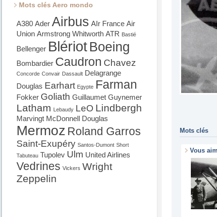
Mots clés Aero mondo
Airbus
A380
Ader
AIr France
Air
Union
Armstrong Whitworth
ATR
Bastié
Blériot
Boeing
Bellenger
Caudron
Chavez
Bombardier
Delagrange
Concorde
Convair
Dassault
Farman
Earhart
Douglas
Egypte
Goliath
Fokker
Guillaumet
Guynemer
Latham
Lindbergh
LeO
Lebaudy
Marvingt
McDonnell Douglas
Mermoz
Roland Garros
Mots clés
Saint-Exupéry
Santos-Dumont
Short
Vous ai
Ulm
Tupolev
United Airlines
Tabuteau
Vedrines
Wright
Vickers
Zeppelin