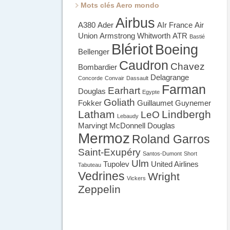
Mots clés Aero mondo
Airbus
A380
Ader
AIr France
Air
Union
Armstrong Whitworth
ATR
Bastié
Blériot
Boeing
Bellenger
Caudron
Chavez
Bombardier
Delagrange
Concorde
Convair
Dassault
Farman
Earhart
Douglas
Egypte
Goliath
Fokker
Guillaumet
Guynemer
Latham
Lindbergh
LeO
Lebaudy
Marvingt
McDonnell Douglas
Mermoz
Roland Garros
Saint-Exupéry
Santos-Dumont
Short
Ulm
Tupolev
United Airlines
Tabuteau
Vedrines
Wright
Vickers
Zeppelin