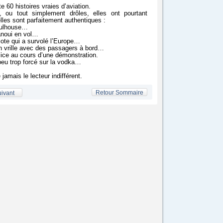
e 60 histoires vraies d’aviation.
, ou tout simplement drôles, elles ont pourtant
les sont parfaitement authentiques :
 Mulhouse…
vanoui en vol…
ilote qui a survolé l’Europe…
en vrille avec des passagers à bord…
lice au cours d’une démonstration.
 peu trop forcé sur la vodka…
jamais le lecteur indifférent.
Retour Sommaire
ivant