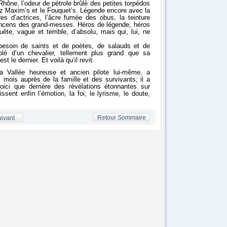
ône, l’odeur de pétrole brûlé des petites torpédos
ez Maxim’s et le Fouquet’s. Légende encore avec la
es d’actrices, l’âcre fumée des obus, la teinture
’encens des grand-messes. Héros de légende, héros
uête, vague et terrible, d’absolu, mais qui, lui, ne
besoin de saints et de poètes, de salauds et de
blé d’un chevalier, tellement plus grand que sa
st le dernier. Et voilà qu’il revit.
La Vallée heureuse et ancien pilote lui-même, a
 mois auprès de la famille et des survivants; il a
oici que derrière des révélations étonnantes sur
nt enfin l’émotion, la foi, le lyrisme, le doute,
Retour Sommaire
ivant