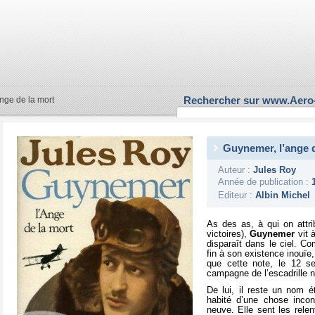
Rechercher sur www.Aero
nge de la mort
Guynemer, l’ange d
Auteur :
Jules Roy
Année de publication :
Editeur :
Albin Michel
As des as, à qui on attrib
victoires),
Guynemer
vit 
disparaît dans le ciel.
fin à son existence inouïe, 
que cette note, le 12 s
campagne de l’escadrille n
De lui, il reste un nom ét
habité d’une chose incon
neuve. Elle sent les relen