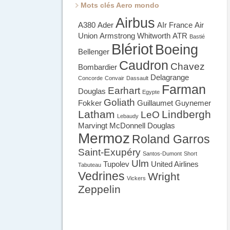
Mots clés Aero mondo
Airbus
A380
Ader
AIr France
Air
Union
Armstrong Whitworth
ATR
Bastié
Blériot
Boeing
Bellenger
Caudron
Chavez
Bombardier
Delagrange
Concorde
Convair
Dassault
Farman
Earhart
Douglas
Egypte
Goliath
Fokker
Guillaumet
Guynemer
Latham
Lindbergh
LeO
Lebaudy
Marvingt
McDonnell Douglas
Mermoz
Roland Garros
Saint-Exupéry
Santos-Dumont
Short
Ulm
Tupolev
United Airlines
Tabuteau
Vedrines
Wright
Vickers
Zeppelin