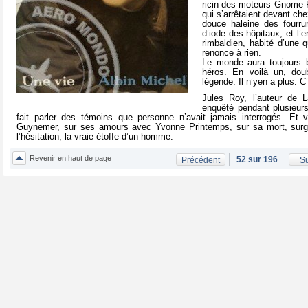
ricin des moteurs Gnome-Rh
qui s’arrêtaient devant ch
douce haleine des fourrur
d’iode des hôpitaux, et l
rimbaldien, habité d’une q
renonce à rien.
Le monde aura toujours 
héros. En voilà un, dou
légende. Il n’yen a plus. C’e
Jules Roy, l’auteur de 
enquêté pendant plusieurs
fait parler des témoins que personne n’avait jamais interrogés. Et v
Guynemer, sur ses amours avec Yvonne Printemps, sur sa mort, surgisse
l’hésitation, la vraie étoffe d’un homme.
Revenir en haut de page
52 sur 196
Précédent
Su