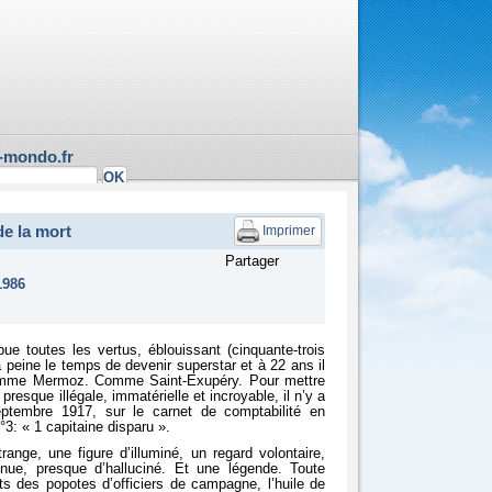
-mondo.fr
e la mort
Imprimer
Partager
1986
ue toutes les vertus, éblouissant (cinquante-trois
à peine le temps de devenir superstar et à 22 ans il
 Comme Mermoz. Comme Saint-Exupéry. Pour mettre
presque illégale, immatérielle et incroyable, il n’y a
eptembre 1917, sur le carnet de comptabilité en
°3: « 1 capitaine disparu ».
range, une figure d’illuminé, un regard volontaire,
nue, presque d’halluciné. Et une légende. Toute
ts des popotes d’officiers de campagne, l’huile de