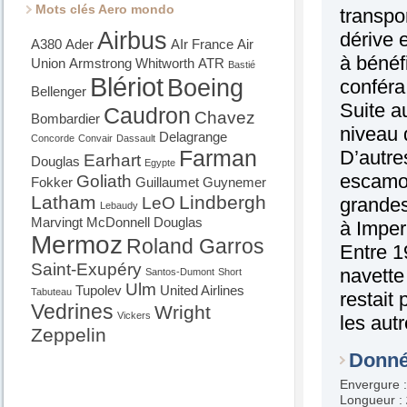
Mots clés Aero mondo
transpo
Airbus
dérive 
A380
Ader
AIr France
Air
à bénéfi
Union
Armstrong Whitworth
ATR
Bastié
Blériot
Boeing
conféra
Bellenger
Suite a
Caudron
Chavez
Bombardier
niveau 
Delagrange
Concorde
Convair
Dassault
Farman
D’autre
Earhart
Douglas
Egypte
escamot
Goliath
Fokker
Guillaumet
Guynemer
Latham
Lindbergh
LeO
grandes
Lebaudy
Marvingt
McDonnell Douglas
à Imperi
Mermoz
Roland Garros
Entre 19
Saint-Exupéry
navette
Santos-Dumont
Short
Ulm
Tupolev
United Airlines
Tabuteau
restait
Vedrines
Wright
Vickers
les aut
Zeppelin
Donné
Envergure 
Longueur :