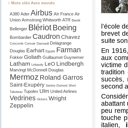
Mots clés Aero mondo
Airbus
A380
Ader
AIr France
Air
Union
Armstrong Whitworth
ATR
Bastié
Blériot
l’école d
Boeing
Bellenger
brevet de
Caudron
Chavez
Bombardier
suite son
Delagrange
Concorde
Convair
Dassault
Farman
En 1916, 
Earhart
Douglas
Egypte
Goliath
aux comm
Fokker
Guillaumet
Guynemer
Latham
Lindbergh
LeO
victime d
Lebaudy
Marvingt
McDonnell Douglas
traditio
Mermoz
Roland Garros
succès, 
Saint-Exupéry
second av
Santos-Dumont
Short
Ulm
Tupolev
United Airlines
Tabuteau
Considér
Vedrines
Wright
Vickers
abattant 
Zeppelin
peu remp
touche p
italien,